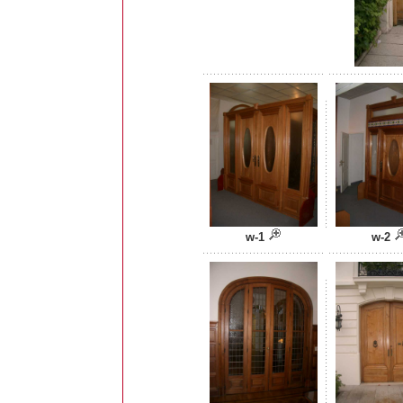
w-1
w-2