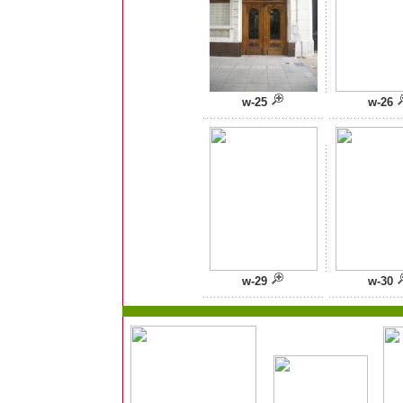
w-25
w-26
w-29
w-30