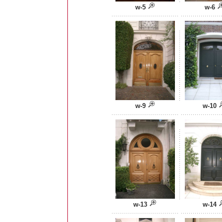
w-5
w-6
w-9
w-10
w-13
w-14