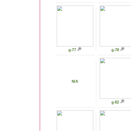
g-77
g-78
N/A
g-82