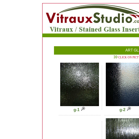
ART GL
CLICK ON PIC
g-1
g-2