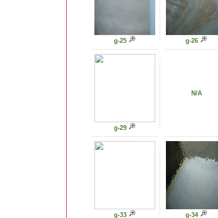
g-25
g-26
N/A
g-29
g-33
g-34