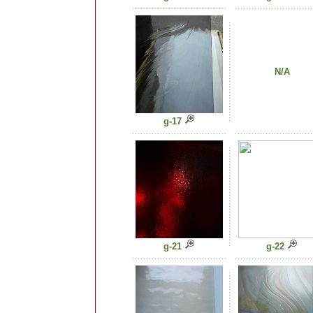
N/A
g-17
g-21
g-22