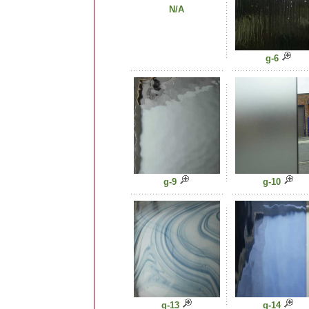
N/A
g-6
g-9
g-10
g-13
g-14